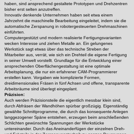
haben, sind ansprechend gestaltete
Prototypen
und Drehzentren
bisher erst selten anzutreffen.
Innovativ denkende Unternehmen haben seit etwa einem
Jahrzehnt die maschinelle Bearbeitung eingeleitet, indem sie die
automatische
Zerspanung
in robotergesteuerten Drehmaschinen
einführten.
Computergestützt und modern realisierte Fertigungsvarianten
wecken Interesse und ziehen Metalle an. Ein gelungenes
Werkstück sagt etwas über das technische Streben der
Mitarbeiter aus, verrät, wie sich ein
Drehteil
die eigene Fertigung
in seiner Umwelt vorstellt. Grundlage für die Entwicklung einer
ansprechenden Oberflächengestaltung ist eine optimale
Arbeitsplanung, die nur ein erfahrener CAM-Programmierer
erstellen kann. Vorgaben wie komplizierte Formen,
dreidimensionales Fräsen in fünf Achsen und offene, transparente
Arbeitsräume sind überlegt eingeplant.
Präzision:
Auch werden
Präzisionsteile
die eigentlich messbar klein sind,
durch Abfräsen der Wandhöhen spürbar großzügig. Eigenständig
gewählte Schnittprogramme, die durch das konsequente Anlegen
langgezogener Späne entstehen, erzeugen beim anschließenden
Schlichten gewünschte Spannungen der Werkstücke
untereinander. Durch das Aneinanderfügen der einzelnen Dreh-